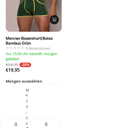
Menner Boxershort| Bolas
Bambus Grün
0
Rezensionen
Vor 15:00 Uhr bestellt, morgen
geliefert
€24,95
-20%
€19,95
Mengen auswählen
M
€
2
4
,
9
5