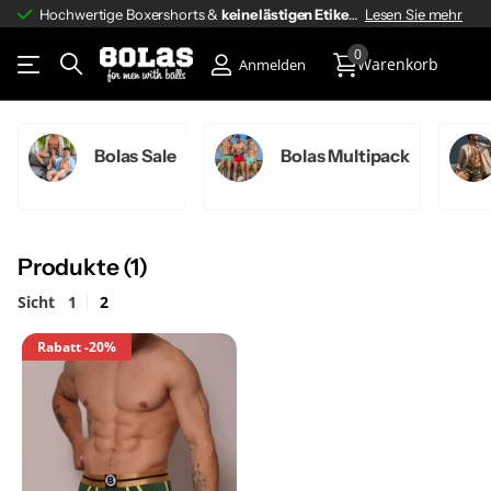
Hochwertige Boxershorts &
keine lästigen Etiketten
keine lästigen Etiketten
Lesen Sie mehr
0
Warenkorb
Anmelden
Bolas Sale
Bolas Multipack
Produkte (1)
Sicht
1
2
Rabatt
-20%