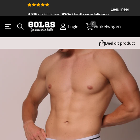
4.8/5
920+ klantbeoordelingen
Lees meer
4.8/5
op basis van
920+ klantbeoordelingen
0
Winkelwagen
Login
Deel dit product