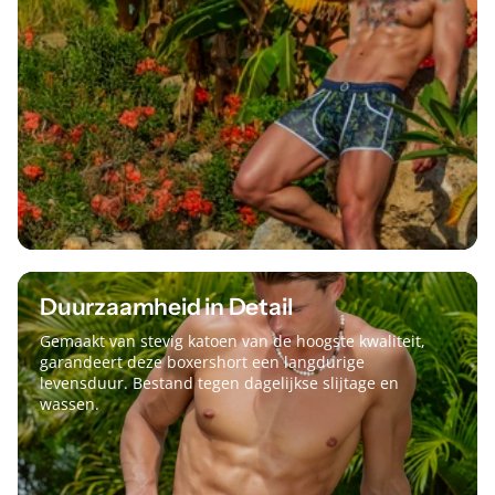
Duurzaamheid in Detail
Gemaakt van stevig katoen van de hoogste kwaliteit,
garandeert deze boxershort een langdurige
levensduur. Bestand tegen dagelijkse slijtage en
wassen.