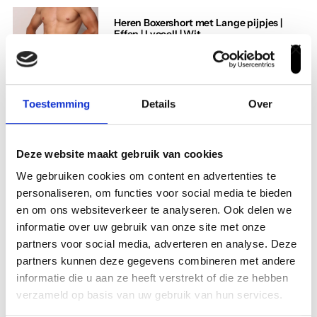
Heren Boxershort met Lange pijpjes |
Effen | Lyocell | Wit
4.7
uit 5
3
hebben dit product beoordeeld
Toestemming
Details
Over
4 van de 5 sterren
volgens verwachting Perfectomundo !
Deze website maakt gebruik van cookies
Henk
2 april 2025
We gebruiken cookies om content en advertenties te
personaliseren, om functies voor social media te bieden
en om ons websiteverkeer te analyseren. Ook delen we
5 van de 5 sterren
informatie over uw gebruik van onze site met onze
Erg fijne pasvorm ben en comfortabel
partners voor social media, adverteren en analyse. Deze
partners kunnen deze gegevens combineren met andere
Paul
28 maart 2025
informatie die u aan ze heeft verstrekt of die ze hebben
verzameld op basis van uw gebruik van hun services.
5 van de 5 sterren