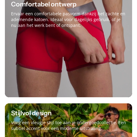
Comfortabel ontwerp
Ervaar een comfortabele pasvorm dankzij het zachte en
ademende katoen. Ideaal voor dagelijks gebruik, of je
nu aan het werk bent of ontspant.
Stijlvol design
Voeg een vleugje stijl toe aan je ondergoedcollectie. Een
subtiel accent voor een moderne uitstraling.