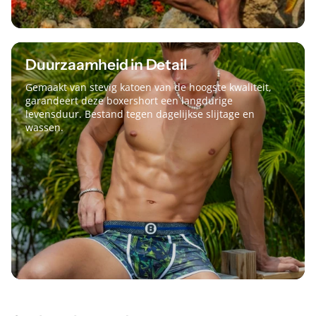
Duurzaamheid in Detail
Gemaakt van stevig katoen van de hoogste kwaliteit,
garandeert deze boxershort een langdurige
levensduur. Bestand tegen dagelijkse slijtage en
wassen.