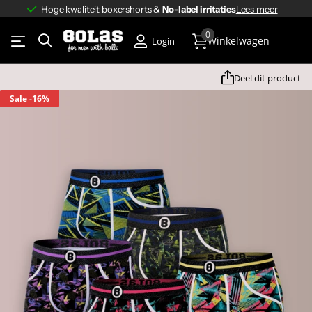
4.8/5
920+ klantbeoordelingen
Lees meer
4.8/5
op basis van
920+ klantbeoordelingen
0
Winkelwagen
Login
Deel dit product
Sale
-16%