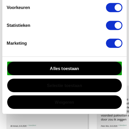
Schrijf een review
Voorkeuren
Statistieken
Marketing
Onze klantbeoordelingen
Alles toestaan
4.8
uit
5
op basis van
920+ klantbeoordelingen
Selectie toestaan
Weigeren