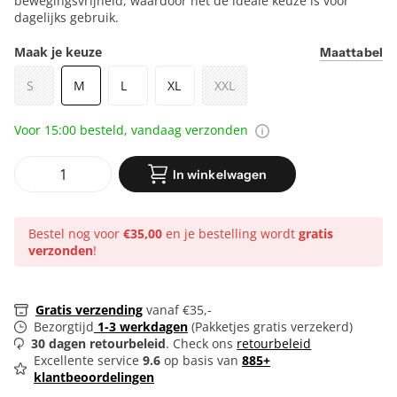
boxershort biedt een perfecte pasvorm en optimale
bewegingsvrijheid, waardoor het de ideale keuze is voor
dagelijks gebruik.
Maak je keuze
Maattabel
S
M
L
XL
XXL
Voor 15:00 besteld, vandaag verzonden
In winkelwagen
Bestel nog voor
€35,00
en je bestelling wordt
gratis
verzonden
!
Gratis verzending
vanaf €35,-
Bezorgtijd
1-3 werkdagen
(Pakketjes gratis verzekerd)
30 dagen retourbeleid
. Check ons
retourbeleid
Excellente service
9.6
op basis van
885+