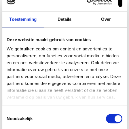
Ja
Peter Wor
12 november 2025
Toestemming
Details
Over
4 van de 5 sterren
Fi
De foto mag duidelijk laten zien dat het meer voor gays is.
Pe
Deze website maakt gebruik van cookies
Luz Maria Avila Lama
10 november 2025
We gebruiken cookies om content en advertenties te
personaliseren, om functies voor social media te bieden
en om ons websiteverkeer te analyseren. Ook delen we
5 van de 5 sterren
He
informatie over uw gebruik van onze site met onze
Sterke en goede kwaliteit. Blijft mooi.
T
partners voor social media, adverteren en analyse. Deze
Patrick
29 augustus 2025
partners kunnen deze gegevens combineren met andere
informatie die u aan ze heeft verstrekt of die ze hebben
verzameld op basis van uw gebruik van hun services.
4
van de
11
reviews
Toestemmingsselectie
Noodzakelijk