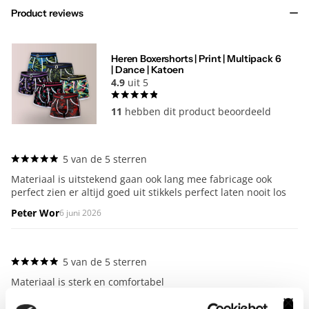
Product reviews
Heren Boxershorts | Print | Multipack 6
| Dance | Katoen
4.9
uit 5
11
hebben dit product beoordeeld
5 van de 5 sterren
Materiaal is uitstekend gaan ook lang mee fabricage ook
Pr
perfect zien er altijd goed uit stikkels perfect laten nooit los
R
Peter Wor
6 juni 2026
5 van de 5 sterren
Pr
Materiaal is sterk en comfortabel