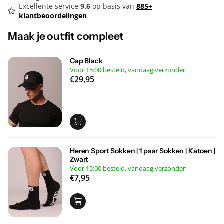
Bezorgtijd
1-3 werkdagen
(Pakketjes gratis verzekerd)
30 dagen retourbeleid
. Check ons
retourbeleid
Excellente service
9.6
op basis van
885+
klantbeoordelingen
Maak je outfit compleet
Cap Black
Voor 15:00 besteld, vandaag verzonden
€29,95
Heren Sport Sokken | 1 paar Sokken | Katoen |
Zwart
Voor 15:00 besteld, vandaag verzonden
€7,95