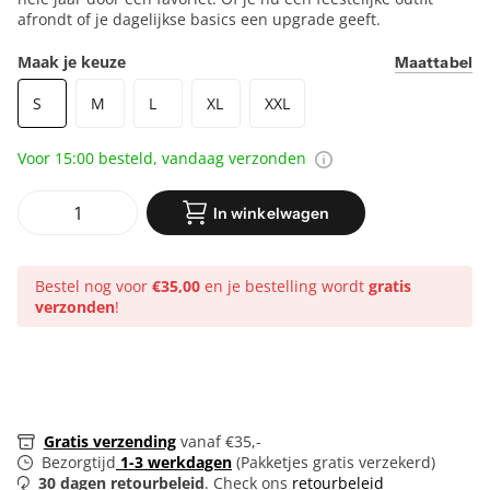
maar dankzij de tijdloze prints blijven deze boxershorts het
hele jaar door een favoriet. Of je nu een feestelijke outfit
afrondt of je dagelijkse basics een upgrade geeft.
Maak je keuze
Maattabel
S
M
L
XL
XXL
Voor 15:00 besteld, vandaag verzonden
In winkelwagen
Bestel nog voor
€35,00
en je bestelling wordt
gratis
verzonden
!
Gratis verzending
vanaf €35,-