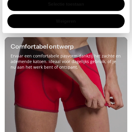
Selectie toestaan
Bekijk alle reviews
Weigeren
Comfortabel ontwerp
Ervaar een comfortabele pasvorm dankzij het zachte en
ademende katoen. Ideaal voor dagelijks gebruik, of je
nu aan het werk bent of ontspant.