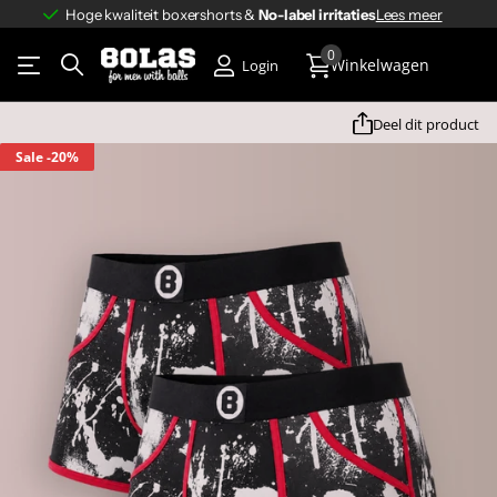
4.8/5
920+ klantbeoordelingen
Lees meer
4.8/5
op basis van
920+ klantbeoordelingen
0
Winkelwagen
Login
Deel dit product
Sale
-20%