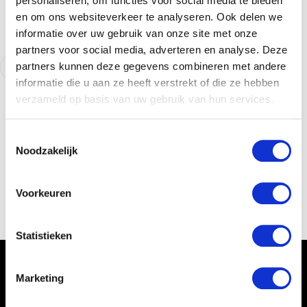
personaliseren, om functies voor social media te bieden
en om ons websiteverkeer te analyseren. Ook delen we
informatie over uw gebruik van onze site met onze
partners voor social media, adverteren en analyse. Deze
partners kunnen deze gegevens combineren met andere
Toon
alle
minder
informatie die u aan ze heeft verstrekt of die ze hebben
varianten
verzameld op basis van uw gebruik van hun services.
Toestemmingsselectie
Noodzakelijk
Subtotaal
In
0
winkelwage
€0,00
n
Voorkeuren
Statistieken
Marketing
Word lid van de Bolas Community
Schrijf je in en blijf op de hoogte over onze laatste acties