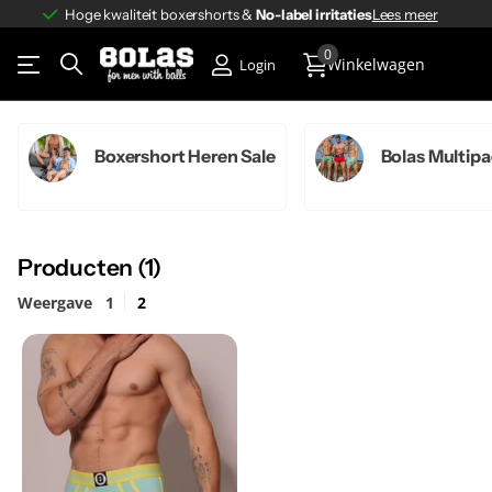
Hoge kwaliteit boxershorts &
No-label irritaties
No-label irritaties
Lees meer
0
Winkelwagen
Login
Boxershort Heren Sale
Bolas Multip
Producten (1)
Weergave
1
2