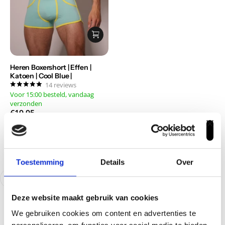
Heren Boxershort | Effen |
Katoen | Cool Blue |
14
reviews
Voor 15:00 besteld, vandaag
verzonden
€19,95
Select quantities
M
€
Toestemming
Details
Over
1
9
,
9
Deze website maakt gebruik van cookies
5
We gebruiken cookies om content en advertenties te