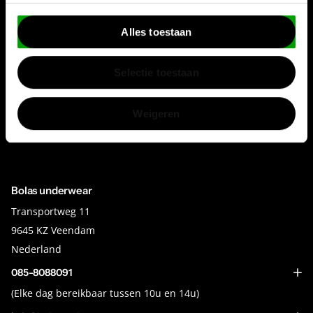
E-mailadres
Alles toestaan
Selectie toestaan
Inschrijven
Weigeren
Ik ga akkoord met de
algemene voorwaarden
Bolas underwear
Transportweg 11
9645 KZ Veendam
Nederland
085-8088091
(Elke dag bereikbaar tussen 10u en 14u)