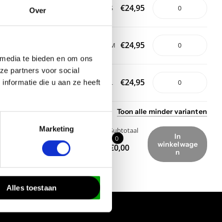
€24,95
€24,95
S
S
Over
€24,95
€24,95
M
M
 media te bieden en om ons
ze partners voor social
€24,95
€24,95
nformatie die u aan ze heeft
L
L
Toon
alle
minder
varianten
Toon
alle
minder
varianten
Marketing
Subtotaal
Subtotaal
In
In
0
0
winkelwage
winkelwage
€0,00
€0,00
n
n
Alles toestaan