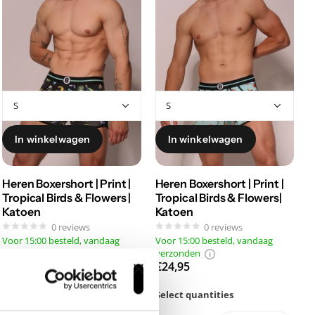
In winkelwagen
In winkelwagen
Heren Boxershort | Print |
Heren Boxershort | Print |
Tropical Birds & Flowers |
Tropical Birds & Flowers|
Katoen
Katoen
0
reviews
0
reviews
Voor 15:00 besteld, vandaag
Voor 15:00 besteld, vandaag
verzonden
verzonden
€24,95
€24,95
Select quantities
Select quantities