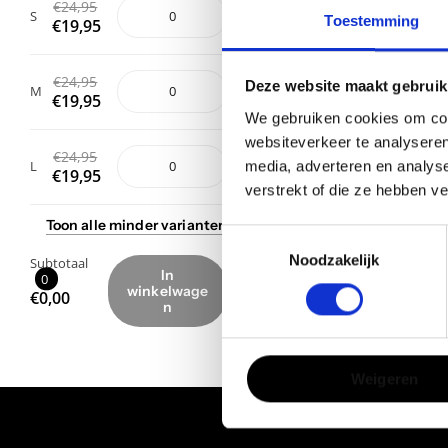
€24,95
€24,95
S
S
Toestemming
€19,95
€24,95
Deze website maakt gebruik
€24,95
M
M
€19,95
We gebruiken cookies om cont
websiteverkeer te analyseren
€24,95
€24,95
media, adverteren en analys
L
L
€19,95
verstrekt of die ze hebben v
Toon
alle
minder
varianten
Toon
alle
minder
varianten
Toestemmingsselectie
Noodzakelijk
Subtotaal
Subtotaal
In
In
0
0
winkelwage
winkelwage
€0,00
€0,00
n
n
Weigeren