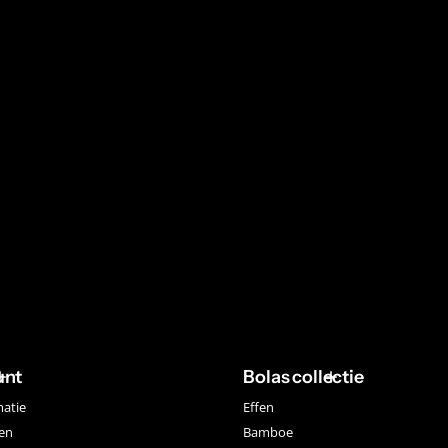
unt
Bolas collectie
matie
Effen
gen
Bamboe