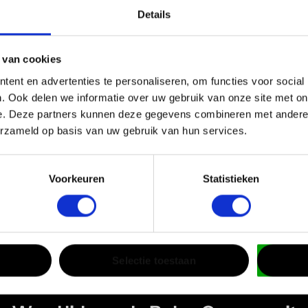
€24,95
€24,95
S
S
Details
€19,95
€24,95
 van cookies
€24,95
M
M
€19,95
ent en advertenties te personaliseren, om functies voor social
. Ook delen we informatie over uw gebruik van onze site met on
€24,95
€24,95
e. Deze partners kunnen deze gegevens combineren met andere i
L
L
€19,95
erzameld op basis van uw gebruik van hun services.
Toon
alle
minder
varianten
Toon
alle
minder
varianten
Voorkeuren
Statistieken
Subtotaal
Subtotaal
In
In
0
0
winkelwage
winkelwage
€0,00
€0,00
n
n
Selectie toestaan