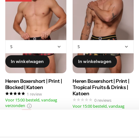
In winkelwagen
In winkelwagen
Heren Boxershort | Print |
Heren Boxershort | Print |
Blocked | Katoen
Tropical Fruits & Drinks |
Katoen
1
review
Voor 15:00 besteld, vandaag
0
reviews
verzonden
Voor 15:00 besteld, vandaag
€24,95
verzonden
-20%
€19,95
€24,95
Select quantities
Select quantities