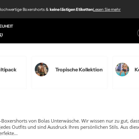
920+ Kundenbewertungen
 Etiketten
 Etiketten
ochwertige Boxershorts &
keine lästigen Etiketten
keine lästigen Etiketten
Lesen Sie mehr
920+ Kundenbewertungen
EUHEIT
6)
ltipack
Tropische Kollektion
K
n-Boxershorts von Bolas Unterwäsche. Wir wissen nur zu gut, das
jedes Outfits und sind Ausdruck Ihres persönlichen Stils. Aus d
rfekte...