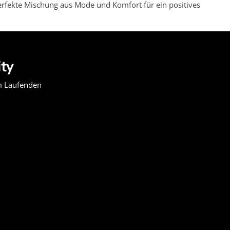
perfekte Mischung aus Mode und Komfort für ein positives
zen verbrauchen viel weniger Wasser und erfordern wenig
ity
htigkeitstransportierend. So fühlen Sie sich in Ihrer
Arbeit sind oder im Fitnessstudio aktiv sind, alle Herren-
em Laufenden
n ist für jeden etwas dabei. Von den eleganten
Bolas Basics
entworfen. Von S bis XXL findet bei uns jeder Mann die
terwäsche bestellen. Bestellen Sie vor 15:00 Uhr und Ihre
enötigen Sie Hilfe bei Ihrer Bestellung? Unser