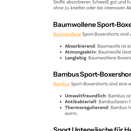
Stoffe absorbieren Schweiß gut und h
ohne zu kneifen oder bei intensiven Ak
Baumwollene Sport-Boxe
Baumwollene
Sport-Boxershorts sind 
Absorbierend
: Baumwolle ist ei
Atmungsaktiv
: Baumwolle läss
Langlebig
: Baumwollene Boxersho
Bambus Sport-Boxershor
Bambus
Sport-Boxershorts sind eine w
Umweltfreundlich
: Bambus ist
Antibakteriell
: Bambusfasern ha
Thermoregulierend
: Bambus hi
warm.
Sport Unterwäsche für H