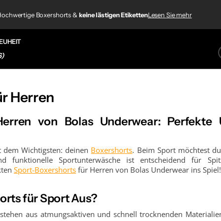
920+ Kundenbewertungen
 Etiketten
 Etiketten
ochwertige Boxershorts &
keine lästigen Etiketten
keine lästigen Etiketten
Lesen Sie mehr
920+ Kundenbewertungen
EUHEIT
6)
ür Herren
Herren von Bolas Underwear: Perfekte 
it dem Wichtigsten: deinen
Boxershorts
. Beim Sport möchtest d
funktionelle Sportunterwäsche ist entscheidend für Spi
kten
Sport-Boxershorts
für Herren von Bolas Underwear ins Spiel!
rts für Sport Aus?
estehen aus atmungsaktiven und schnell trocknenden Materiali