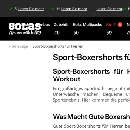
4.8/5
and
and
ab 35 €
Schnelle Lieferung &
Lesen Sie mehr
Lesen Sie mehr
Kostenloser Versand
Kostenloser Versand
Hochwertige Boxershorts &
Lesen Sie mehr
ab 35 €
Lesen Sie mehr
keine lästigen
keine lästigen
H
4.8/5
basierend auf
Unterwäsche
Bambus
Zubehör
Bolas Multipacks
N
SALE
(1)
(2)
(3)
(4)
(
(5)
Homepage
Sport-Boxershorts für Herren
Sport-Boxershorts f
Sport-Boxershorts für 
Workout
Ein großartiges Sportoutfit beginnt m
Unterwäsche machen. Bequeme und 
Sporterlebnis. Hier kommen die perfe
Was Macht Gute Boxersho
Gute Sport-Boxershorts für Herren b