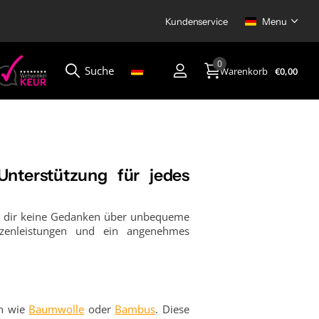
Kundenservice
4.8/5
Menu
920+ K
4.8/5
basierend auf
920+ Kundenbewert
0
Suche
Warenkorb
€0,00
Menu
Unterstützung für jedes
u dir keine Gedanken über unbequeme
tzenleistungen und ein angenehmes
en wie
Baumwolle
oder
Bambus
. Diese