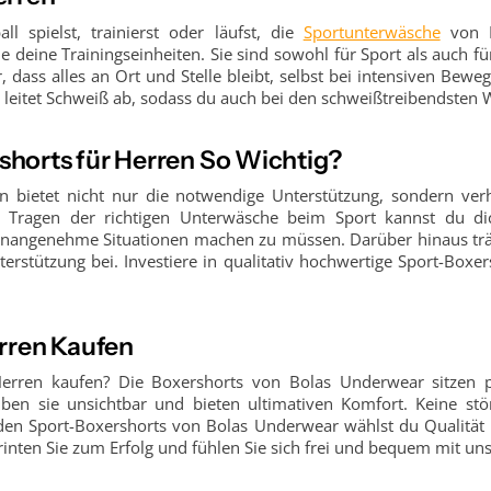
ll spielst, trainierst oder läufst, die
Sportunterwäsche
von B
 deine Trainingseinheiten. Sie sind sowohl für Sport als auch fü
, dass alles an Ort und Stelle bleibt, selbst bei intensiven Bew
 leitet Schweiß ab, sodass du auch bei den schweißtreibendsten W
horts für Herren So Wichtig?
n bietet nicht nur die notwendige Unterstützung, sondern ve
 Tragen der richtigen Unterwäsche beim Sport kannst du dic
unangenehme Situationen machen zu müssen. Darüber hinaus träg
rstützung bei. Investiere in qualitativ hochwertige Sport-Boxer
erren Kaufen
erren kaufen? Die Boxershorts von Bolas Underwear sitzen p
eiben sie unsichtbar und bieten ultimativen Komfort. Keine s
den Sport-Boxershorts von Bolas Underwear wählst du Qualität 
printen Sie zum Erfolg und fühlen Sie sich frei und bequem mit un