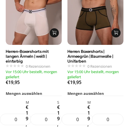
Herren-Boxershorts mit
Herren Boxershorts |
langen Ärmeln | weiß |
Armeegrün | Baumwolle |
einfarbig
Unifarben
0
Rezensionen
0
Rezensionen
Vor 15:00 Uhr bestellt, morgen
Vor 15:00 Uhr bestellt, morgen
geliefert
geliefert
€19,95
€19,95
Mengen auswählen
Mengen auswählen
M
S
M
€
€
€
1
1
1
9
9
9
,
,
,