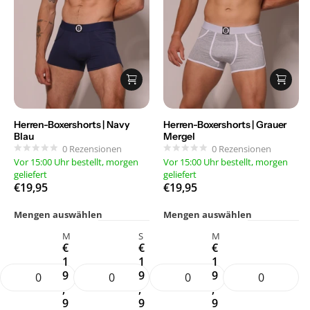
Herren-Boxershorts | Navy
Herren-Boxershorts | Grauer
Blau
Mergel
0
Rezensionen
0
Rezensionen
Vor 15:00 Uhr bestellt, morgen
Vor 15:00 Uhr bestellt, morgen
geliefert
geliefert
€19,95
€19,95
Mengen auswählen
Mengen auswählen
M
S
M
€
€
€
1
1
1
9
9
9
,
,
,
9
9
9