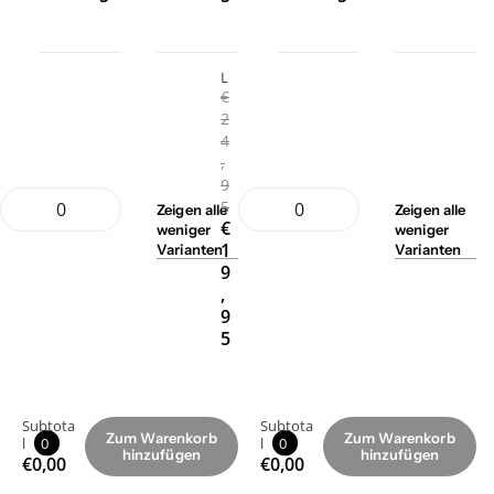
L
€
2
4
,
9
5
Zeigen
alle
Zeigen
alle
€
weniger
weniger
1
Varianten
Varianten
9
,
9
5
Subtota
Subtota
Zum Warenkorb
Zum Warenkorb
l
0
l
0
hinzufügen
hinzufügen
€0,00
€0,00