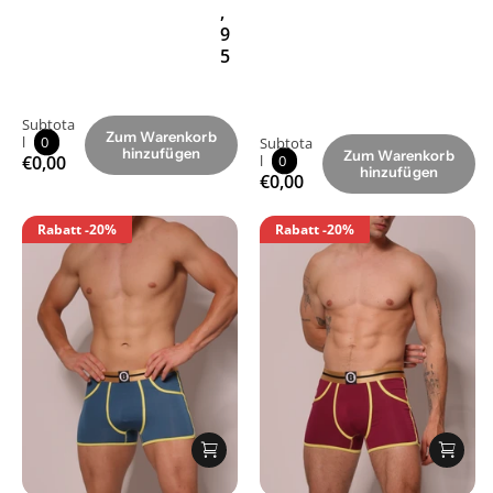
,
9
5
Subtota
Zum Warenkorb
l
0
Subtota
hinzufügen
Zum Warenkorb
€0,00
l
0
hinzufügen
€0,00
Rabatt
-20%
Rabatt
-20%