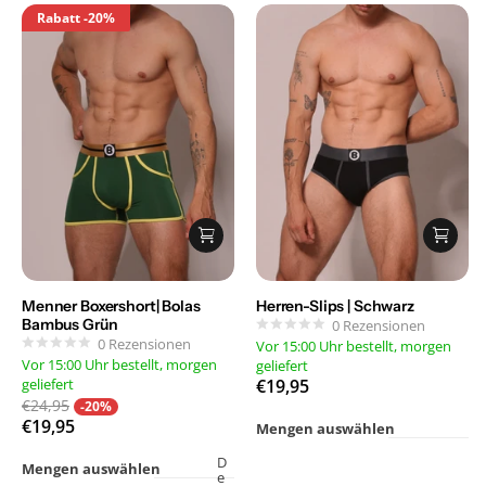
Rabatt
-20%
Menner Boxershort| Bolas
Herren-Slips | Schwarz
Bambus Grün
0
Rezensionen
0
Rezensionen
Vor 15:00 Uhr bestellt, morgen
Vor 15:00 Uhr bestellt, morgen
geliefert
geliefert
€19,95
€24,95
-20%
€19,95
Mengen auswählen
D
Mengen auswählen
e