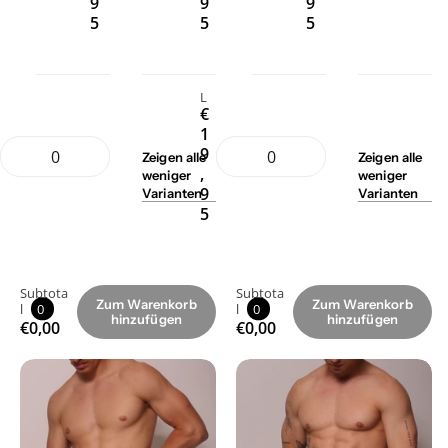
9
9
9
5
5
5
L
€
1
9
Zeigen
alle
Zeigen
alle
,
weniger
weniger
9
Varianten
Varianten
5
Subtota
Subtota
Zum Warenkorb
Zum Warenkorb
l
0
l
0
hinzufügen
hinzufügen
€0,00
€0,00