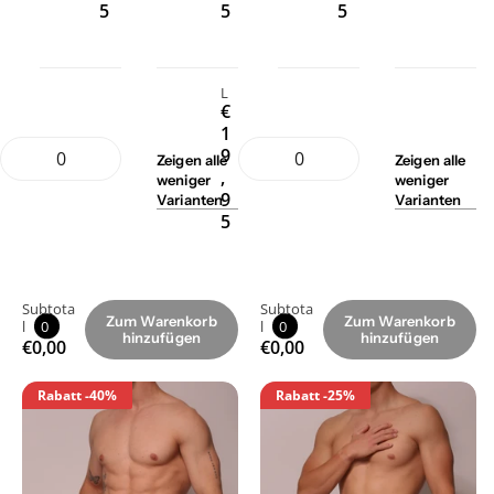
5
5
5
L
€
1
9
Zeigen
alle
Zeigen
alle
,
weniger
weniger
9
Varianten
Varianten
5
Subtota
Subtota
Zum Warenkorb
Zum Warenkorb
l
0
l
0
hinzufügen
hinzufügen
€0,00
€0,00
Rabatt
-40%
Rabatt
-25%