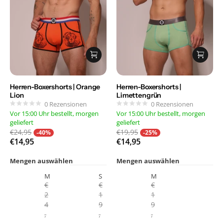
Herren-Boxershorts | Orange
Herren-Boxershorts |
Lion
Limettengrün
0
Rezensionen
0
Rezensionen
Vor 15:00 Uhr bestellt, morgen
Vor 15:00 Uhr bestellt, morgen
geliefert
geliefert
€24,95
€19,95
-40%
-25%
€14,95
€14,95
Mengen auswählen
Mengen auswählen
M
S
M
€
€
€
2
1
1
4
9
9
,
,
,