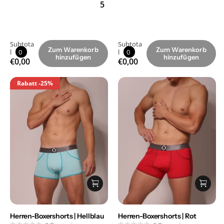
5
Subtota
Subtota
Zum Warenkorb
Zum Warenkorb
l
0
l
0
hinzufügen
hinzufügen
€0,00
€0,00
Rabatt
-25%
Herren-Boxershorts | Hellblau
Herren-Boxershorts | Rot