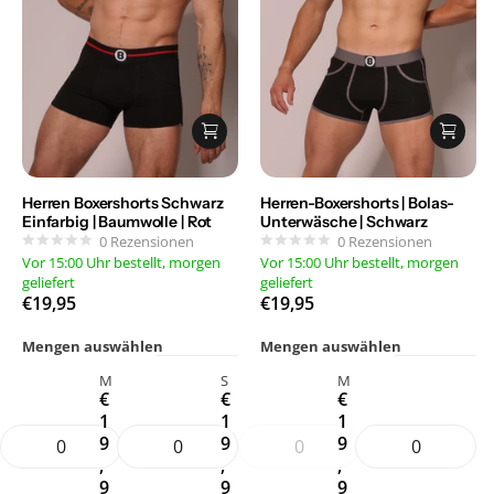
Herren Boxershorts Schwarz
Herren-Boxershorts | Bolas-
Einfarbig | Baumwolle | Rot
Unterwäsche | Schwarz
0
Rezensionen
0
Rezensionen
Vor 15:00 Uhr bestellt, morgen
Vor 15:00 Uhr bestellt, morgen
geliefert
geliefert
€19,95
€19,95
Mengen auswählen
Mengen auswählen
M
S
M
€
€
€
1
1
1
9
9
9
,
,
,
9
9
9