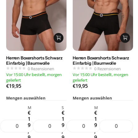
Herren Boxershorts Schwarz
Herren Boxershorts Schwarz
Einfarbig | Baumwolle
Einfarbig | Baumwolle
0
Rezensionen
0
Rezensionen
Vor 15:00 Uhr bestellt, morgen
Vor 15:00 Uhr bestellt, morgen
geliefert
geliefert
€19,95
€19,95
Mengen auswählen
Mengen auswählen
M
S
M
€
€
€
1
1
1
9
9
9
,
,
,
9
9
9