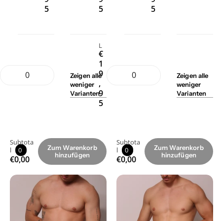
5
5
5
L
€
1
9
Zeigen
alle
Zeigen
alle
,
weniger
weniger
9
Varianten
Varianten
5
Subtota
Subtota
Zum Warenkorb
Zum Warenkorb
l
0
l
0
hinzufügen
hinzufügen
€0,00
€0,00