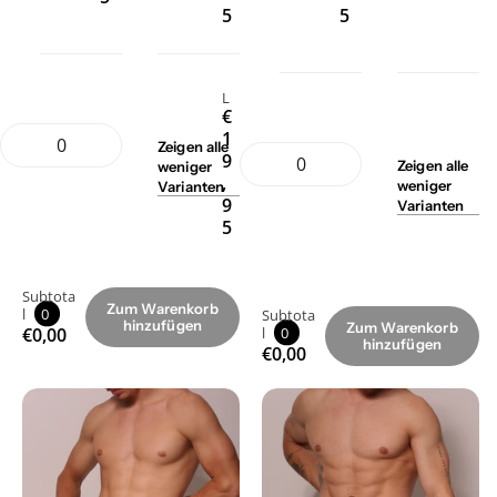
5
5
L
€
1
Zeigen
alle
9
Zeigen
alle
weniger
,
weniger
Varianten
9
Varianten
5
Subtota
Zum Warenkorb
l
0
Subtota
hinzufügen
Zum Warenkorb
€0,00
l
0
hinzufügen
€0,00