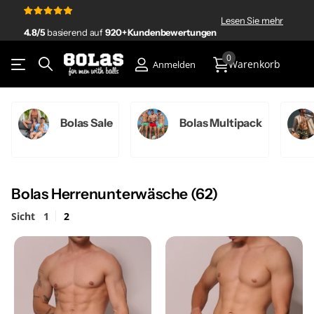
4.8/5
920+ Kundenbewertungen
Lesen Sie mehr
4.8/5
basierend auf
920+ Kundenbewertungen
0
Warenkorb
Anmelden
Bolas Sale
Bolas Multipack
Bolas Herrenunterwäsche (62)
Sicht
1
2