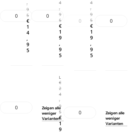
4
4
,
,
,
9
9
9
5
5
5
€
€
€
1
1
1
4
9
9
,
,
,
9
9
9
5
5
5
L
€
2
4
,
9
Zeigen
alle
5
Zeigen
alle
weniger
€
weniger
Varianten
1
Varianten
9