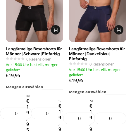
Langärmelige Boxershorts für
Langärmelige Boxershorts für
Männer | Schwarz | Einfarbig
Männer | Dunkelblau |
Einfarbig
0
Rezensionen
0
Rezensionen
Vor 15:00 Uhr bestellt, morgen
Vor 15:00 Uhr bestellt, morgen
geliefert
€19,95
geliefert
€19,95
Mengen auswählen
Mengen auswählen
M
€
S
M
€
€
1
1
1
9
9
9
,
,
,
9
9
9
5