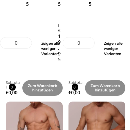
5
5
5
L
€
1
9
Zeigen
alle
Zeigen
alle
,
weniger
weniger
9
Varianten
Varianten
5
Subtota
Subtota
Zum Warenkorb
Zum Warenkorb
l
0
l
0
hinzufügen
hinzufügen
€0,00
€0,00