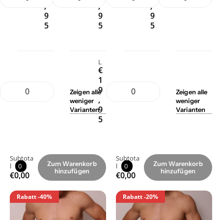
,
,
,
9
9
9
5
5
5
L
€
1
9
Zeigen
alle
Zeigen
alle
,
weniger
weniger
9
Varianten
Varianten
5
Subtota
Subtota
Zum Warenkorb
Zum Warenkorb
l
0
l
0
hinzufügen
hinzufügen
€0,00
€0,00
Rabatt
-40%
Rabatt
-20%