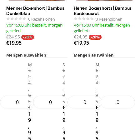
Menner Boxershort | Bambus
Herren Boxershorts | Bambus
Dunkelblau
Bordeauxrot
0
Rezensionen
0
Rezensionen
Vor 15:00 Uhr bestellt, morgen
Vor 15:00 Uhr bestellt, morgen
geliefert
geliefert
€24,95
€24,95
-20%
-20%
€19,95
€19,95
Mengen auswählen
Mengen auswählen
M
S
M
€
€
€
2
2
2
4
4
4
,
,
,
9
9
9
5
5
5
€
€
€
1
1
1
9
9
9
,
,
,
9
9
9
5
5
5