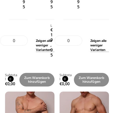
9
9
9
5
5
5
L
€
1
9
Zeigen
alle
Zeigen
alle
,
weniger
weniger
9
Varianten
Varianten
5
Subtota
Subtota
Zum Warenkorb
Zum Warenkorb
l
0
l
0
hinzufügen
hinzufügen
€0,00
€0,00