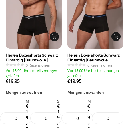
Herren Boxershorts Schwarz
Herren Boxershorts Schwarz
Einfarbig | Baumwolle |
Einfarbig | Baumwolle
0
Rezensionen
0
Rezensionen
Vor 15:00 Uhr bestellt, morgen
Vor 15:00 Uhr bestellt, morgen
geliefert
geliefert
€19,95
€19,95
Mengen auswählen
Mengen auswählen
M
S
M
€
€
€
1
1
1
9
9
9
,
,
,