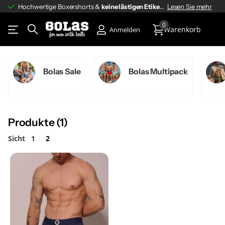
Hochwertige Boxershorts &
keine lästigen Etiketten
keine lästigen Etiketten
Lesen Sie mehr
0
Warenkorb
Anmelden
Bolas Sale
Bolas Multipack
Produkte (1)
Sicht
1
2